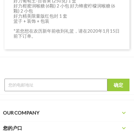
好力葡萄王-百香果 (250克) 1 盒
好力柑蜜润喉糖 (6颗) 2 小包 好力蜂蜜柠檬润喉糖 (6
颗) 2 小包
好力精美限量版红包封 1 套
篮子 + 装饰 + 包装
*若您想在农历新年前收到礼篮，请在2020年1月15日
前下订单。

OUR COMPANY

您的户口