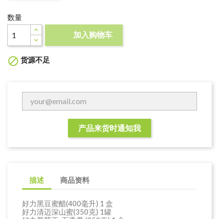
数量
加入购物车

货源不足

产品来货时通知我
描述
商品资料
好力黑豆蜜醋(400毫升) 1 盒
好力清迈深山蜜(350克) 1罐