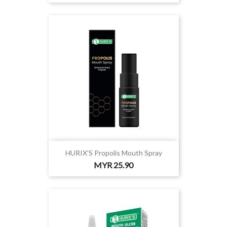
HURIX'S Propolis Mouth Spray
价
MYR 25.90
格