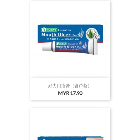
好力口疮膏（含芦荟）
价
MYR 17.90
格