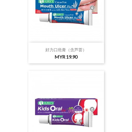
好力口疮膏（含芦荟）
价
MYR 19.90
格