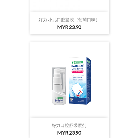
好力 小儿口腔凝胶（葡萄口味）
价
MYR 23.90
格
好力口腔舒缓喷剂
价
MYR 23.90
格