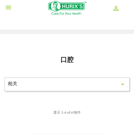

shopping_cart

口腔
相关

显示 1-6 of 6 物件