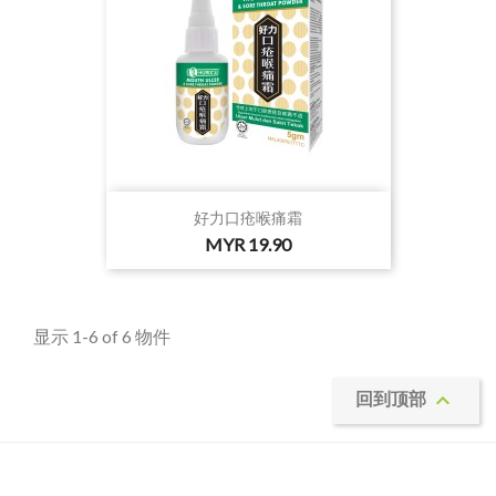
好力口疮喉痛霜
价
MYR 19.90
格
显示 1-6 of 6 物件

回到顶部