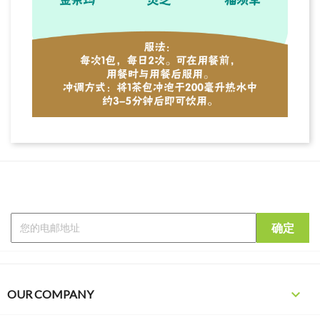

OUR COMPANY