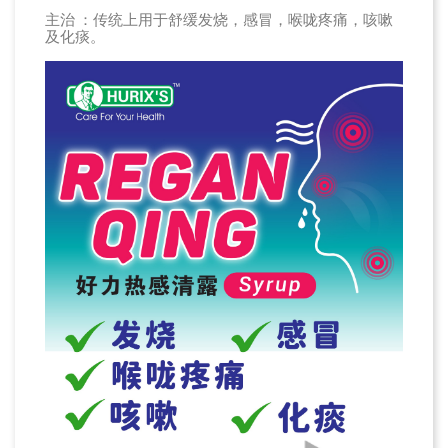
主治 ：传统上用于舒缓发烧，感冒，喉咙疼痛，咳嗽
及化痰。