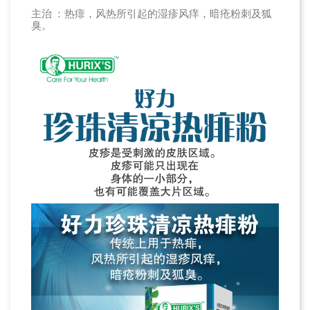
主治 ：热痱，风热所引起的湿疹风痒，暗疮粉刺及狐
臭。